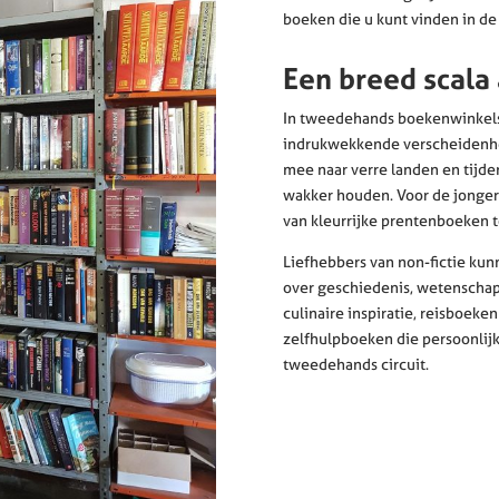
boeken die u kunt vinden in de
Een breed scala
In tweedehands boekenwinkels 
indrukwekkende verscheidenh
mee naar verre landen en tijden
wakker houden. Voor de jongere
van kleurrijke prentenboeken to
Liefhebbers van non-fictie ku
over geschiedenis, wetenschap,
culinaire inspiratie, reisboek
zelfhulpboeken die persoonlijke
tweedehands circuit.