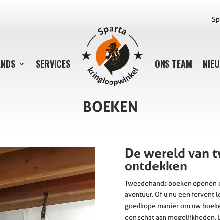
Sp
ANDS
SERVICES
ONS TEAM
NIE
BOEKEN
De wereld van 
ontdekken
Tweedehands boeken openen ee
avontuur. Of u nu een fervent 
goedkope manier om uw boeken
een schat aan mogelijkheden. L