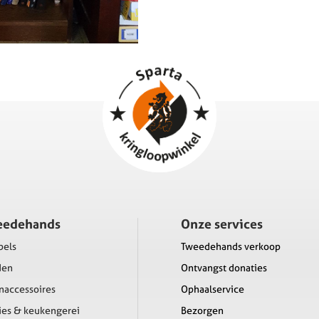
eedehands
Onze services
bels
Tweedehands verkoop
den
Ontvangst donaties
accessoires
Ophaalservice
ies & keukengerei
Bezorgen