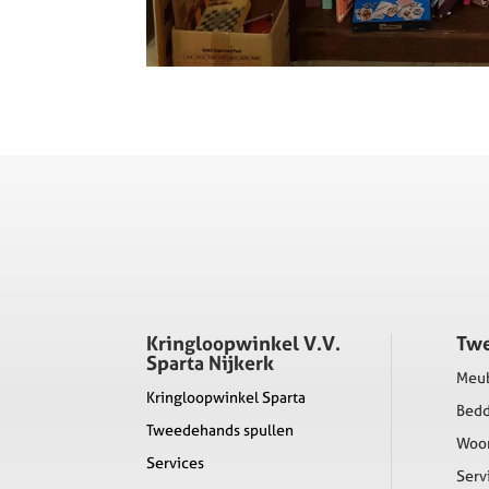
Kringloopwinkel V.V.
Tw
Sparta Nijkerk
Meu
Kringloopwinkel Sparta
Bed
Tweedehands spullen
Woon
Services
Serv