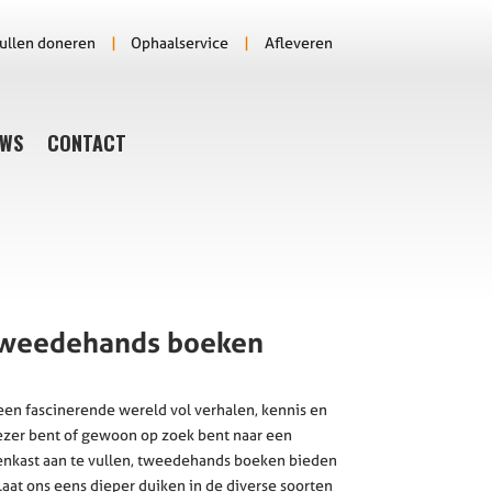
ullen doneren
|
Ophaalservice
|
Afleveren
UWS
CONTACT
tweedehands boeken
n fascinerende wereld vol verhalen, kennis en
lezer bent of gewoon op zoek bent naar een
kast aan te vullen, tweedehands boeken bieden
aat ons eens dieper duiken in de diverse soorten