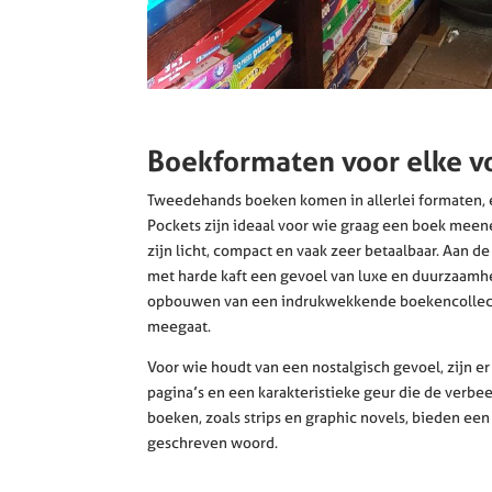
Boekformaten voor elke v
Tweedehands boeken komen in allerlei formaten, e
Pockets zijn ideaal voor wie graag een boek meenee
zijn licht, compact en vaak zeer betaalbaar. Aan 
met harde kaft een gevoel van luxe en duurzaamhei
opbouwen van een indrukwekkende boekencollecti
meegaat.
Voor wie houdt van een nostalgisch gevoel, zijn e
pagina’s en een karakteristieke geur die de verbee
boeken, zoals strips en graphic novels, bieden een 
geschreven woord.