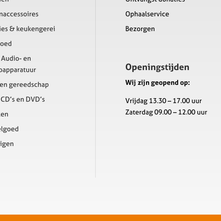
accessoires
Ophaalservice
ies & keukengerei
Bezorgen
goed
, Audio- en
Openingstijden
oapparatuur
Wij zijn geopend op:
 en gereedschap
, CD’s en DVD’s
Vrijdag 13.30 – 17.00 uur
Zaterdag 09.00 – 12.00 uur
ken
elgoed
igen