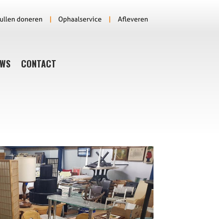
ullen doneren
|
Ophaalservice
|
Afleveren
UWS
CONTACT