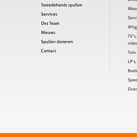
Tweedehands spullen
Woon
Services
Serv
Ons Team
Wit
Nieuws
TV’s
Spullen doneren
vide
Contact
Tuin
LP’s
Boe
Spe
Over