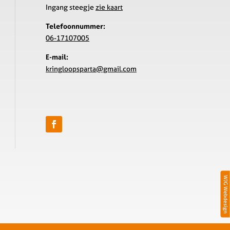
Ingang steegje
zie kaart
Telefoonnummer:
06-17107005
E-mail:
kring
loopsparta@gmail.com
WJG Webdesign