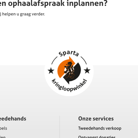
een ophaalafspraak inplannen?
j helpen u graag verder.
eedehands
Onze services
bels
Tweedehands verkoop
den
Ontvangst donaties