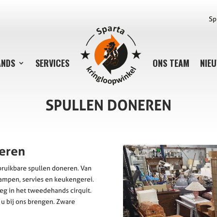
Sp
ANDS
SERVICES
ONS TEAM
NIE
SPULLEN DONEREN
eren
 bruikbare spullen doneren. Van
lampen, servies en keukengerei.
g in het tweedehands cirquit.
 u bij ons brengen. Zware